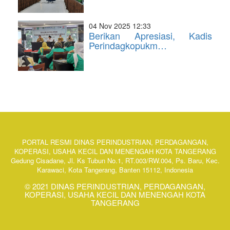
04 Nov 2025 12:33
Berikan Apresiasi, Kadis
Perindagkopukm…
PORTAL RESMI DINAS PERINDUSTRIAN, PERDAGANGAN,
KOPERASI, USAHA KECIL DAN MENENGAH KOTA TANGERANG
Gedung Cisadane, Jl. Ks Tubun No.1, RT.003/RW.004, Ps. Baru, Kec.
Karawaci, Kota Tangerang, Banten 15112, Indonesia
© 2021 DINAS PERINDUSTRIAN, PERDAGANGAN,
KOPERASI, USAHA KECIL DAN MENENGAH KOTA
TANGERANG